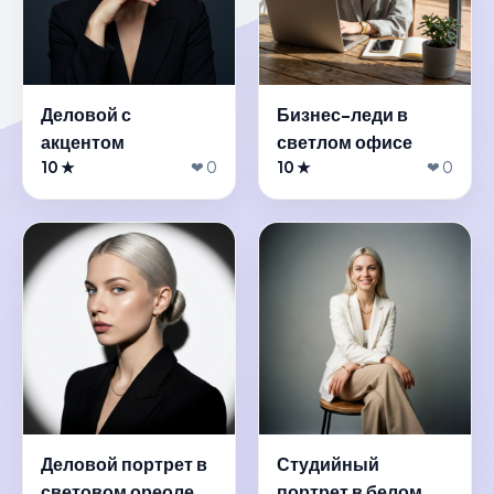
Деловой с
Бизнес-леди в
акцентом
светлом офисе
10 ★
❤ 0
10 ★
❤ 0
Деловой портрет в
Студийный
световом ореоле
портрет в белом