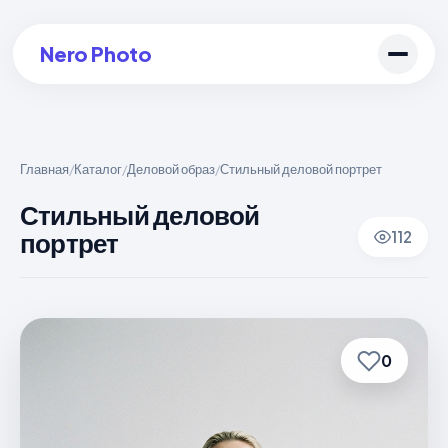
Nero Photo
Главная
Каталог
Деловой образ
Стильный деловой портрет
/
/
/
Войти в аккаунт
Стильный деловой
портрет
112
Создать арт
0