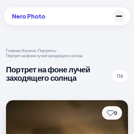
Nero Photo
Главная
Каталог
Портреты
/
/
/
Портрет на фоне лучей заходящего солнца
Войти в аккаунт
Портрет на фоне лучей
Создать арт
заходящего солнца
116
0