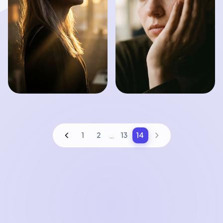
…
1
2
13
14