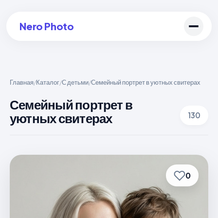
Nero Photo
Главная
Каталог
С детьми
Семейный портрет в уютных свитерах
/
/
/
Войти в аккаунт
Семейный портрет в
уютных свитерах
130
Создать арт
0