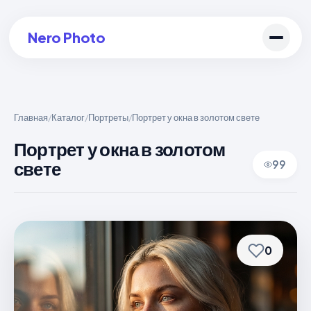
Nero Photo
Главная
Каталог
Портреты
Портрет у окна в золотом свете
/
/
/
Войти в аккаунт
Портрет у окна в золотом
свете
99
Создать арт
0