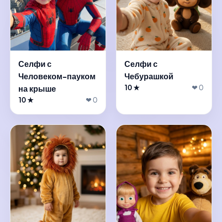
Селфи с
Селфи с
Человеком-пауком
Чебурашкой
на крыше
10 ★
❤ 0
10 ★
❤ 0