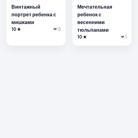
Винтажный
Мечтательная
портрет ребенка с
ребенок с
мишками
весенними
10 ★
❤ 0
тюльпанами
10 ★
❤ 1