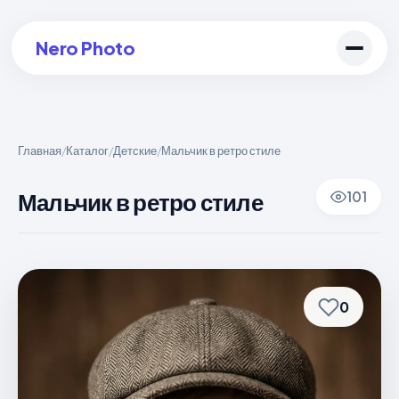
Nero Photo
Главная
Каталог
Детские
Мальчик в ретро стиле
/
/
/
Войти в аккаунт
Мальчик в ретро стиле
101
Создать арт
0