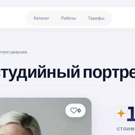
Каталог
Работы
Тарифы
ртрет девушки
студийный портр
0
СТОИМ