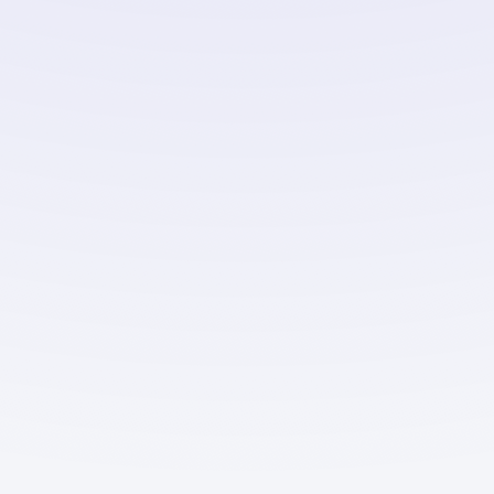
Тренды
Вопросы и 
Портрет с цветами
Контакты
Портреты
Путешествия
С животными
На природе
Праздничный образ
Деловой образ
Профессии