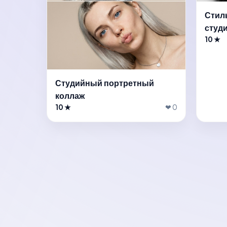
Стил
студ
10 ★
Студийный портретный
коллаж
10 ★
❤ 0
Готов примери