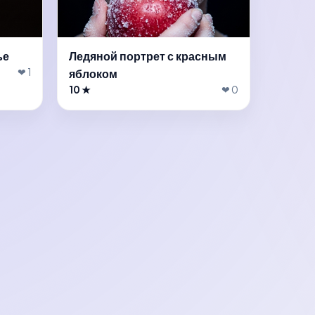
ье
Ледяной портрет с красным
❤ 1
яблоком
10 ★
❤ 0