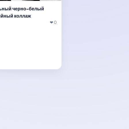
ьный черно-белый
ийный коллаж
❤ 0
ть