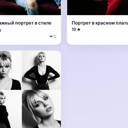
ажный портрет в стиле
Портрет в красном плат
ж
10 ★
❤ 0