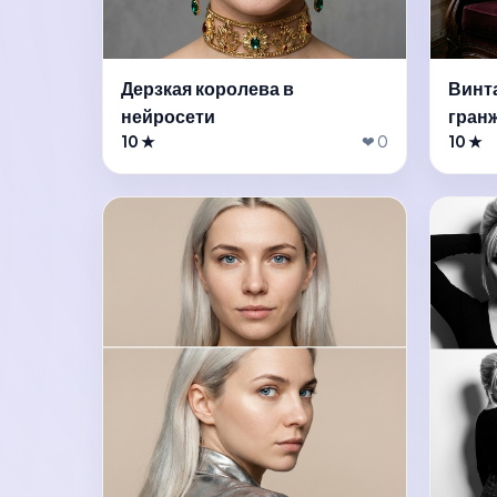
Дерзкая королева в
Винт
нейросети
гран
10 ★
❤ 0
10 ★