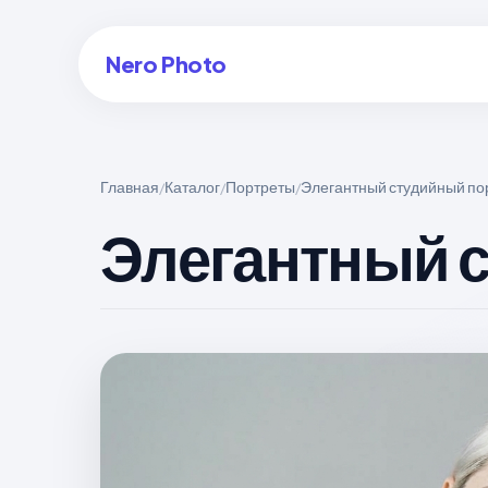
Nero Photo
Главная
Каталог
Портреты
Элегантный студийный по
/
/
/
Войти в аккаунт
Элегантный 
Создать арт