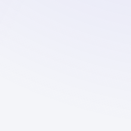
новый образ?
Nero Photo
Nero Photo — онлайн-сервис для
создания ИИ-фотографий и портретов.
Превращаем ваши селфи в
фотореалистичный digital-арт быстро и
без сложной обработки.