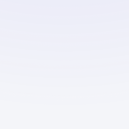
Тренды
Вопросы и 
Портрет с цветами
Контакты
Портреты
Путешествия
С животными
На природе
Праздничный образ
Деловой образ
Профессии
С детьми
Детские
Все стили →