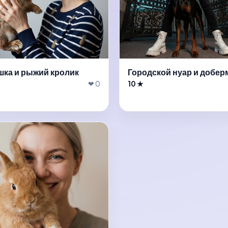
шка и рыжий кролик
Городской нуар и добер
❤ 0
10 ★