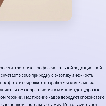
йросети в эстетике профессиональной редакционной
сочетает в себе природную экзотику и нежность
нное фото в нейронке с проработкой мельчайших
в уникальном сюрреалистичном стиле, где пудровые
ом героини. Настроение кадра передает спокойствие
 освещение и пастельную гамму. Используйте этот