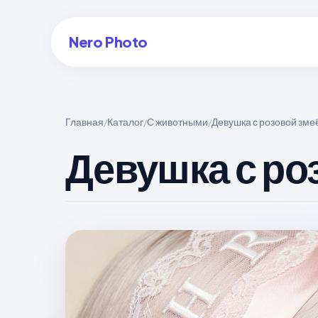
Nero Photo
Главная
Каталог
С животными
Девушка с розовой зме
/
/
/
Войти в аккаунт
Девушка с ро
Создать арт