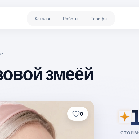
Каталог
Работы
Тарифы
ёй
зовой змеёй
0
СТОИМ