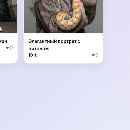
ман
Элегантный портрет с
❤ 0
питоном
10 ★
❤ 0