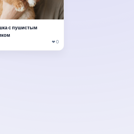
шка с пушистым
иком
❤ 0
ть