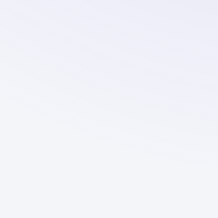
Nero Photo
Nero Photo — онлайн-сервис для
создания ИИ-фотографий и портретов.
Превращаем ваши селфи в
фотореалистичный digital-арт быстро и
без сложной обработки.
ИНН 595707145025
ИП Батраков Дмитрий Иванович