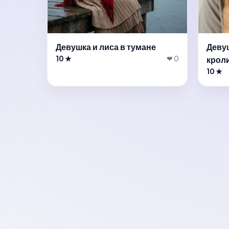
Девушка и лиса в тумане
Деву
10 ★
❤ 0
крол
10 ★
Готов примери
новый образ?