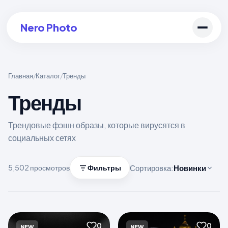
Nero Photo
Главная
Каталог
Тренды
/
/
Тренды
Войти в аккаунт
Создать арт
Трендовые фэшн образы, которые вирусятся в
социальных сетях
Сортировка:
Новинки
5,502 просмотров
Фильтры
0
0
NEW
NEW