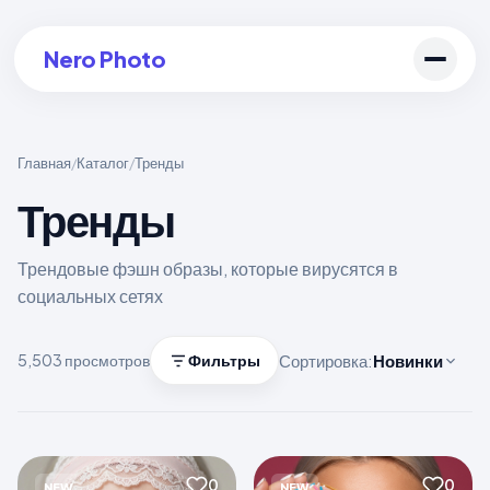
Nero Photo
Главная
Каталог
Тренды
/
/
Тренды
Войти в аккаунт
Создать арт
Трендовые фэшн образы, которые вирусятся в
социальных сетях
Сортировка:
Новинки
5,503 просмотров
Фильтры
0
0
NEW
NEW