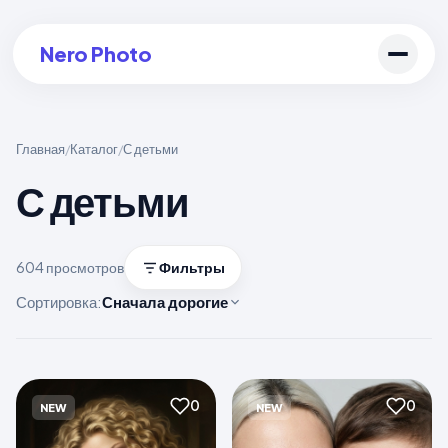
Nero Photo
Главная
Каталог
С детьми
/
/
С детьми
Войти в аккаунт
Создать арт
604 просмотров
Фильтры
Сортировка:
Сначала дорогие
0
0
NEW
NEW