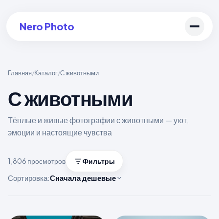
Nero Photo
Главная
Каталог
С животными
/
/
С животными
Войти в аккаунт
Создать арт
Тёплые и живые фотографии с животными — уют,
эмоции и настоящие чувства
1,806 просмотров
Фильтры
Сортировка:
Сначала дешевые